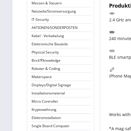
Messen & Steuern
Produkt
Netzteile/Stromversorgung
IT-Security
2.4 GHz an
AKTIONEN/SONDERPOSTEN
Kabel - Verkabelung
240 minute
Elektronische Bauteile
Physical Security
BLE smartp
Brick’R’knowledge
Roboter & Coding
iPhone Mag
Makerspace
Displays/Digital Signage
Installationsmaterial
Micro Controller
Kryptowährung
Works with
Elektroinstallation
Single Board Computer
*A mag-safe