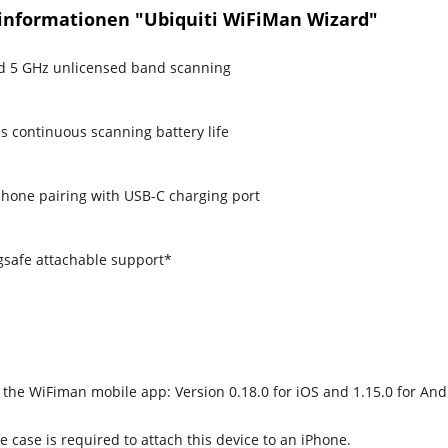
informationen "Ubiquiti WiFiMan Wizard"
d 5 GHz unlicensed band scanning
s continuous scanning battery life
hone pairing with USB-C charging port
safe attachable support*
 the WiFiman mobile app: Version 0.18.0 for iOS and 1.15.0 for And
 case is required to attach this device to an iPhone.