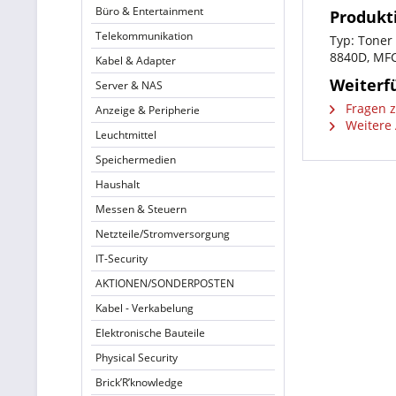
Büro & Entertainment
Produkt
Telekommunikation
Typ: Toner
8840D, MF
Kabel & Adapter
Weiterf
Server & NAS
Fragen z
Anzeige & Peripherie
Weitere 
Leuchtmittel
Speichermedien
Haushalt
Messen & Steuern
Netzteile/Stromversorgung
IT-Security
AKTIONEN/SONDERPOSTEN
Kabel - Verkabelung
Elektronische Bauteile
Physical Security
Brick’R’knowledge