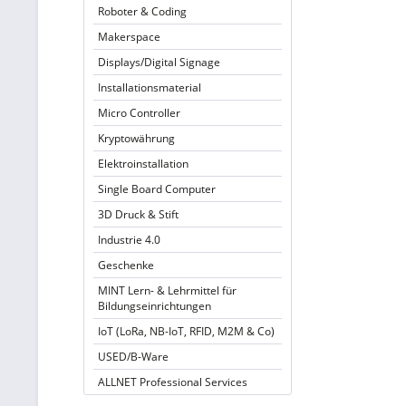
Roboter & Coding
Makerspace
Displays/Digital Signage
Installationsmaterial
Micro Controller
Kryptowährung
Elektroinstallation
Single Board Computer
3D Druck & Stift
Industrie 4.0
Geschenke
MINT Lern- & Lehrmittel für
Bildungseinrichtungen
IoT (LoRa, NB-IoT, RFID, M2M & Co)
USED/B-Ware
ALLNET Professional Services