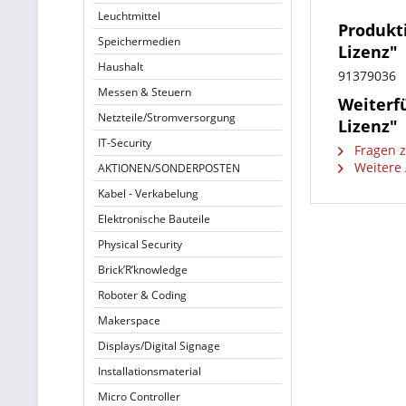
Leuchtmittel
Produkt
Speichermedien
Lizenz"
Haushalt
91379036
Messen & Steuern
Weiterf
Netzteile/Stromversorgung
Lizenz"
IT-Security
Fragen z
Weitere 
AKTIONEN/SONDERPOSTEN
Kabel - Verkabelung
Elektronische Bauteile
Physical Security
Brick’R’knowledge
Roboter & Coding
Makerspace
Displays/Digital Signage
Installationsmaterial
Micro Controller