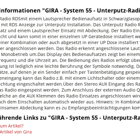
informationen "GIRA - System 55 - Unterputz-Rad
Radio RDSmit einem Lautsprecher Bedienaufsatz in Schwarzglasop
mit RDS Anzeige zur Unterputz Installation. Das Unterputz Radio 
atz und einem Lautsprecher Einsatz mit Abdeckung. Der Radio Eins
cht und kann somit in einer einzelnen UP Gerätedose installiert 
 einer Kombination oder auch abgesetzt in einer UP Dose installier
er angeschlossen werden. Das Radio erkennt angeschlossene Laut
 Monobetrieb um.Das Display des Bedienaufsatzes zeigt bei ein
requenz und die Uhrzeit an. Die Bedienung des Radios erfolgt über
ung ist lediglich eine leichte Berührung der Symbole notwendig. 
ätze, auf denen je ein Sender einfach per Tastenbetätigung gesp
eneingang kann das Radio z.B. mit einem Lichtschalter oder eine
htung eingeschaltet werden.Über den Stereo AUX Eingang des Rad
das Radio eingespeist werden. Zum Anschluss der externen Audio Qu
welche an die AUX Klemmen des Radio Einsatzes angeschlossen wir
ch dem Einschalten automatisch wieder aus. Hinweis: In Kombinat
einsamen Abdeckung kann es zu Empfangsbeeinträchtigungen ko
ührende Links zu "GIRA - System 55 - Unterputz-R
um Artikel?
Artikel von Gira