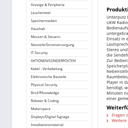
Anzeige & Peripherie
Produkt
Leuchtmittel
Unterputz 
Speichermedien
UKW Radio 
Bedienaufs
Haushalt
untergebra
Messen & Steuern
Einsatz in
Lautsprech
Netzteile/Stromversorgung
Stereo und
IT-Security
die Sendef
Zur Bedien
AKTIONEN/SONDERPOSTEN
Speicherpl
Kabel - Verkabelung
Nebenstell
Raumbeleuc
Elektronische Bauteile
Player in 
Physical Security
benötigt, 
Brick’R’knowledge
Minuten na
einer gem
Roboter & Coding
Weiterf
Makerspace
Fragen z
Displays/Digital Signage
Weitere 
Installationsmaterial