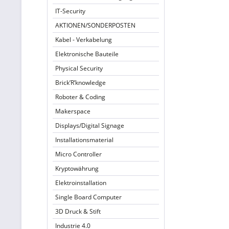
IT-Security
AKTIONEN/SONDERPOSTEN
Kabel - Verkabelung
Elektronische Bauteile
Physical Security
Brick’R’knowledge
Roboter & Coding
Makerspace
Displays/Digital Signage
Installationsmaterial
Micro Controller
Kryptowährung
Elektroinstallation
Single Board Computer
3D Druck & Stift
Industrie 4.0