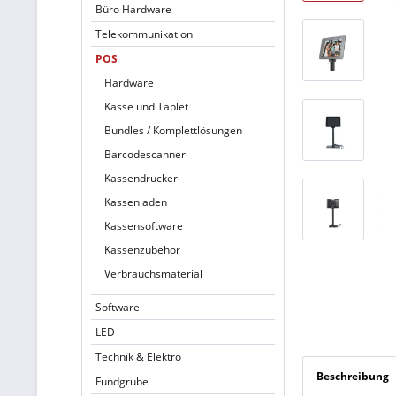
Büro Hardware
Telekommunikation
POS
Hardware
Kasse und Tablet
Bundles / Komplettlösungen
Barcodescanner
Kassendrucker
Kassenladen
Kassensoftware
Kassenzubehör
Verbrauchsmaterial
Software
LED
Technik & Elektro
Beschreibung
Fundgrube