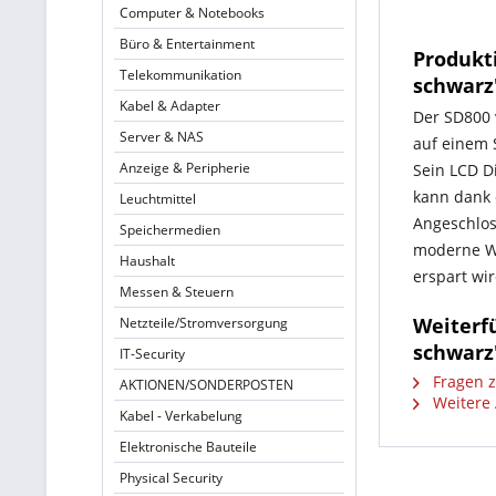
Computer & Notebooks
Büro & Entertainment
Produkti
Telekommunikation
schwarz
Kabel & Adapter
Der SD800 
Server & NAS
auf einem 
Anzeige & Peripherie
Sein LCD D
kann dank 
Leuchtmittel
Angeschlos
Speichermedien
moderne Wi
Haushalt
erspart wir
Messen & Steuern
Weiterfü
Netzteile/Stromversorgung
schwarz
IT-Security
Fragen z
AKTIONEN/SONDERPOSTEN
Weitere 
Kabel - Verkabelung
Elektronische Bauteile
Physical Security