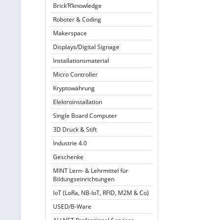
Brick’R’knowledge
Roboter & Coding
Makerspace
Displays/Digital Signage
Installationsmaterial
Micro Controller
Kryptowährung
Elektroinstallation
Single Board Computer
3D Druck & Stift
Industrie 4.0
Geschenke
MINT Lern- & Lehrmittel für
Bildungseinrichtungen
IoT (LoRa, NB-IoT, RFID, M2M & Co)
USED/B-Ware