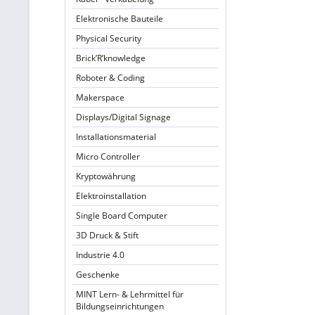
Elektronische Bauteile
Physical Security
Brick’R’knowledge
Roboter & Coding
Makerspace
Displays/Digital Signage
Installationsmaterial
Micro Controller
Kryptowährung
Elektroinstallation
Single Board Computer
3D Druck & Stift
Industrie 4.0
Geschenke
MINT Lern- & Lehrmittel für
Bildungseinrichtungen