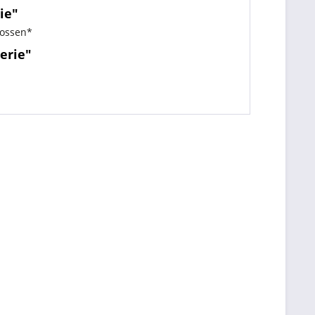
ie"
lossen*
erie"