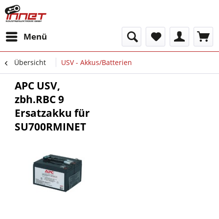
Menü
Übersicht
USV - Akkus/Batterien
APC USV,
zbh.RBC 9
Ersatzakku für
SU700RMINET