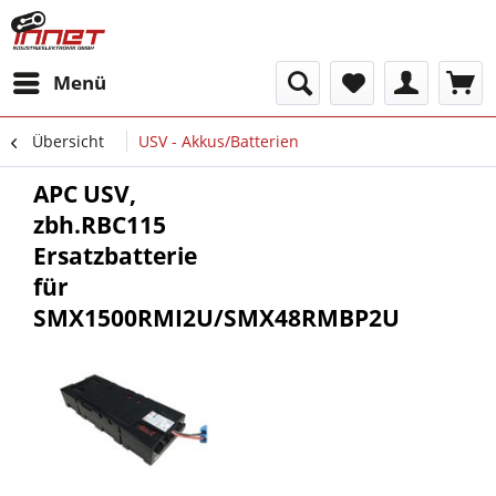
Menü
Übersicht
USV - Akkus/Batterien
APC USV,
zbh.RBC115
Ersatzbatterie
für
SMX1500RMI2U/SMX48RMBP2U