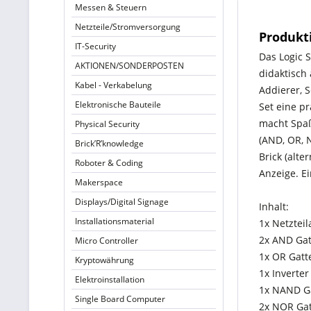
Messen & Steuern
Netzteile/Stromversorgung
Produkt
IT-Security
Das Logic S
AKTIONEN/SONDERPOSTEN
didaktisch
Kabel - Verkabelung
Addierer, 
Elektronische Bauteile
Set eine p
macht Spaß
Physical Security
(AND, OR, 
Brick’R’knowledge
Brick (alte
Roboter & Coding
Anzeige. E
Makerspace
Displays/Digital Signage
Inhalt:
Installationsmaterial
1x Netztei
2x AND Gat
Micro Controller
1x OR Gatt
Kryptowährung
1x Inverter
Elektroinstallation
1x NAND G
Single Board Computer
2x NOR Gat