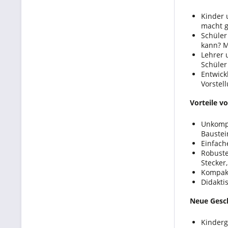
Kinder 
macht g
Schüler
kann? M
Lehrer 
Schüler
Entwick
Vorstel
Vorteile v
Unkompl
Baustei
Einfach
Robuste
Stecker
Kompak
Didakti
Neue Gesch
Kinderg