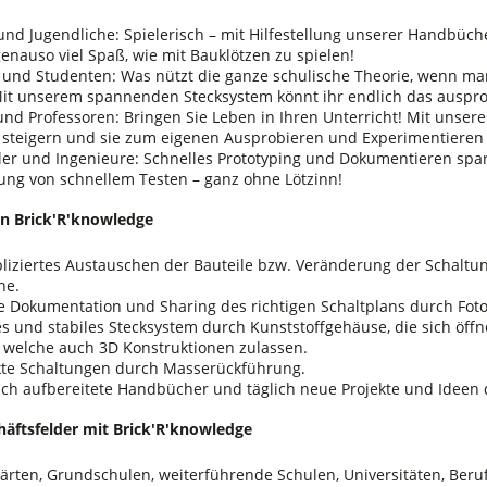
und Jugendliche: Spielerisch – mit Hilfestellung unserer Handbüche
enauso viel Spaß, wie mit Bauklötzen zu spielen!
 und Studenten: Was nützt die ganze schulische Theorie, wenn ma
it unserem spannenden Stecksystem könnt ihr endlich das ausprobi
und Professoren: Bringen Sie Leben in Ihren Unterricht! Mit unseren
 steigern und sie zum eigenen Ausprobieren und Experimentieren 
ler und Ingenieure: Schnelles Prototyping und Dokumentieren spar
lung von schnellem Testen – ganz ohne Lötzinn!
on Brick'R'knowledge
iziertes Austauschen der Bauteile bzw. Veränderung der Schalt
ne.
e Dokumentation und Sharing des richtigen Schaltplans durch Foto
s und stabiles Stecksystem durch Kunststoffgehäuse, die sich öff
, welche auch 3D Konstruktionen zulassen.
te Schaltungen durch Masserückführung.
sch aufbereitete Handbücher und täglich neue Projekte und Idee
äftsfelder mit Brick'R'knowledge
ärten, Grundschulen, weiterführende Schulen, Universitäten, Beru