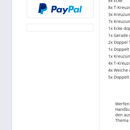
8x Ecke
8x T-Kreuz
3x Kreuzu
7x Kreuzun
1x Ecke do
1x Gerade 
2x Doppel T
1x Doppelt
1x Kreuzun
4x T-Kreuz
4x Weiche 
5x Doppelt
Werfen 
Handbu
den au
Thema 