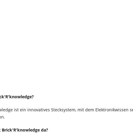
ick'R'knowledge?
wledge ist ein innovatives Stecksystem, mit dem Elektronikwissen s
nn.
t Brick'R'knowledge da?