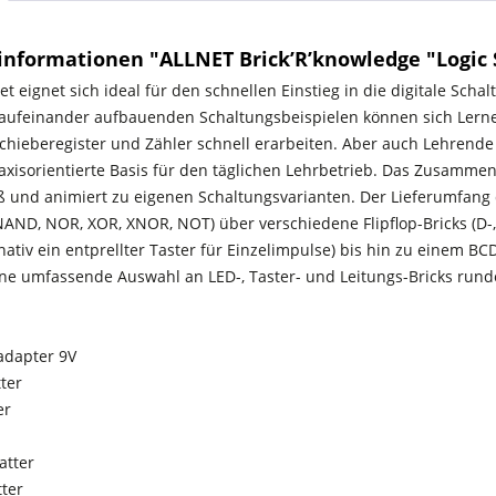
informationen "ALLNET Brick’R’knowledge "Logic 
et eignet sich ideal für den schnellen Einstieg in die digitale Sch
 aufeinander aufbauenden Schaltungsbeispielen können sich Lerne
Schieberegister und Zähler schnell erarbeiten. Aber auch Lehrend
raxisorientierte Basis für den täglichen Lehrbetrieb. Das Zusamme
 und animiert zu eigenen Schaltungsvarianten. Der Lieferumfang de
NAND, NOR, XOR, XNOR, NOT) über verschiedene Flipflop-Bricks (D-,
rnativ ein entprellter Taster für Einzelimpulse) bis hin zu einem B
ine umfassende Auswahl an LED-, Taster- und Leitungs-Bricks rund
ladapter 9V
ter
er
atter
ter