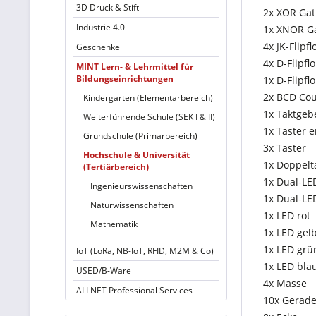
3D Druck & Stift
2x XOR Gat
Industrie 4.0
1x XNOR Ga
4x JK-Flipfl
Geschenke
4x D-Flipfl
MINT Lern- & Lehrmittel für
Bildungseinrichtungen
1x D-Flipfl
2x BCD Cou
Kindergarten (Elementarbereich)
1x Taktgeb
Weiterführende Schule (SEK I & II)
1x Taster e
Grundschule (Primarbereich)
3x Taster
Hochschule & Universität
1x Doppelt
(Tertiärbereich)
1x Dual-LED
Ingenieurswissenschaften
1x Dual-LE
Naturwissenschaften
1x LED rot
Mathematik
1x LED gel
1x LED grü
IoT (LoRa, NB-IoT, RFID, M2M & Co)
1x LED bla
USED/B-Ware
4x Masse
ALLNET Professional Services
10x Gerad