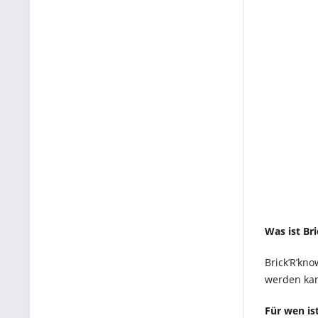
Was ist Br
Brick’R’kno
werden ka
Für wen is