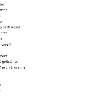
ter
tter
op
op
op Set& Reset
nter
er
ntprellt
aster
 gelb & rot
D grün & orange
b
n
u
e