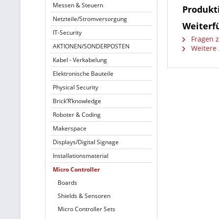
Messen & Steuern
Produkt
Netzteile/Stromversorgung
Weiterf
IT-Security
Fragen z
AKTIONEN/SONDERPOSTEN
Weitere 
Kabel - Verkabelung
Elektronische Bauteile
Physical Security
Brick’R’knowledge
Roboter & Coding
Makerspace
Displays/Digital Signage
Installationsmaterial
Micro Controller
Boards
Shields & Sensoren
Micro Controller Sets