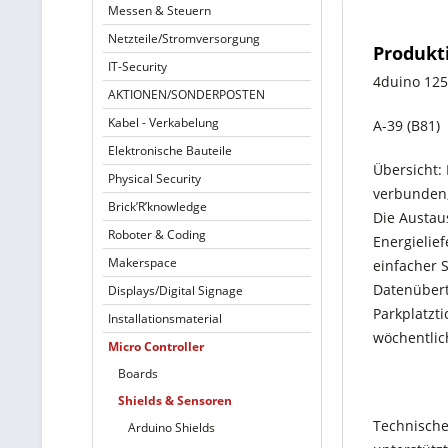
Messen & Steuern
Netzteile/Stromversorgung
Produkt
IT-Security
4duino 125
AKTIONEN/SONDERPOSTEN
Kabel - Verkabelung
A-39 (B81)
Elektronische Bauteile
Übersicht: 
Physical Security
verbunden, 
Brick’R’knowledge
Die Austau
Roboter & Coding
Energielie
Makerspace
einfacher 
Datenübert
Displays/Digital Signage
Parkplatzti
Installationsmaterial
wöchentlic
Micro Controller
Boards
Shields & Sensoren
Technische
Arduino Shields