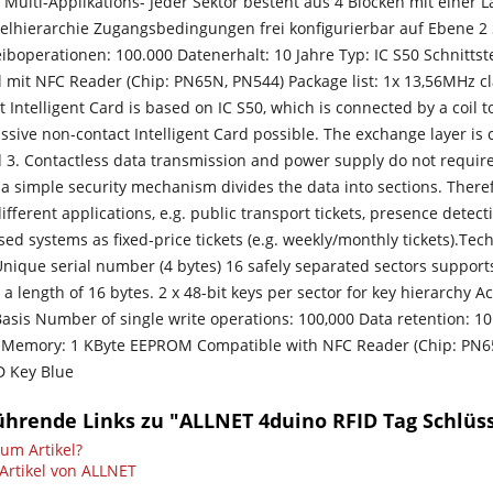
 Multi-Applikations- Jeder Sektor besteht aus 4 Blöcken mit einer L
selhierarchie Zugangsbedingungen frei konfigurierbar auf Ebene 2 
eiboperationen: 100.000 Datenerhalt: 10 Jahre Typ: IC S50 Schnitts
 mit NFC Reader (Chip: PN65N, PN544) Package list: 1x 13,56MHz cl
 Intelligent Card is based on IC S50, which is connected by a coil
ssive non-contact Intelligent Card possible. The exchange layer i
d 3. Contactless data transmission and power supply do not require
 a simple security mechanism divides the data into sections. Therefo
ifferent applications, e.g. public transport tickets, presence detect
sed systems as fixed-price tickets (e.g. weekly/monthly tickets).Te
Unique serial number (4 bytes) 16 safely separated sectors supports
 a length of 16 bytes. 2 x 48-bit keys per sector for key hierarchy A
asis Number of single write operations: 100,000 Data retention: 10
Memory: 1 KByte EEPROM Compatible with NFC Reader (Chip: PN65N
D Key Blue
ührende Links zu "ALLNET 4duino RFID Tag Schlüs
um Artikel?
Artikel von ALLNET