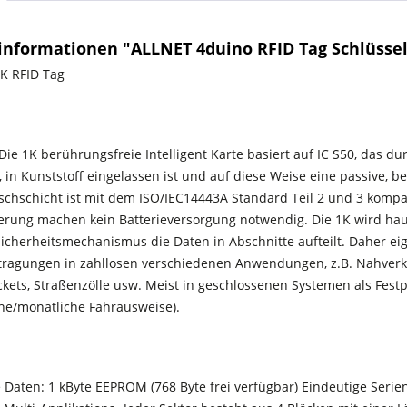
informationen "ALLNET 4duino RFID Tag Schlüsse
K RFID Tag
Die 1K berührungsfreie Intelligent Karte basiert auf IC S50, das d
in Kunststoff eingelassen ist und auf diese Weise eine passive, b
schschicht ist mit dem ISO/IEC14443A Standard Teil 2 und 3 kompa
ferung machen kein Batterieversorgung notwendig. Die 1K wird hau
Sicherheitsmechanismus die Daten in Abschnitte aufteilt. Daher ei
ragungen in zahllosen verschiedenen Anwendungen, z.B. Nahverke
ckets, Straßenzölle usw. Meist in geschlossenen Systemen als Festp
he/monatliche Fahrausweise).
 Daten: 1 kByte EEPROM (768 Byte frei verfügbar) Eindeutige Seri