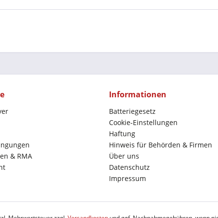
ce
Informationen
yer
Batteriegesetz
Cookie-Einstellungen
Haftung
ingungen
Hinweis für Behörden & Firmen
en & RMA
Über uns
ht
Datenschutz
Impressum
etzl. Mehrwertsteuer zzgl.
Versandkosten
und ggf. Nachnahmegebühren, wenn nic