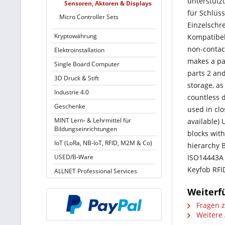
unterstützt
Sensoren, Aktoren & Displays
für Schlüs
Micro Controller Sets
Einzelschr
Kryptowährung
Kompatibel
non-contact
Elektroinstallation
makes a pa
Single Board Computer
parts 2 an
3D Druck & Stift
storage, as
Industrie 4.0
countless d
Geschenke
used in clo
MINT Lern- & Lehrmittel für
available) 
Bildungseinrichtungen
blocks with
IoT (LoRa, NB-IoT, RFID, M2M & Co)
hierarchy B
USED/B-Ware
ISO14443A 
Keyfob RFI
ALLNET Professional Services
Weiterf
Fragen z
Weitere 