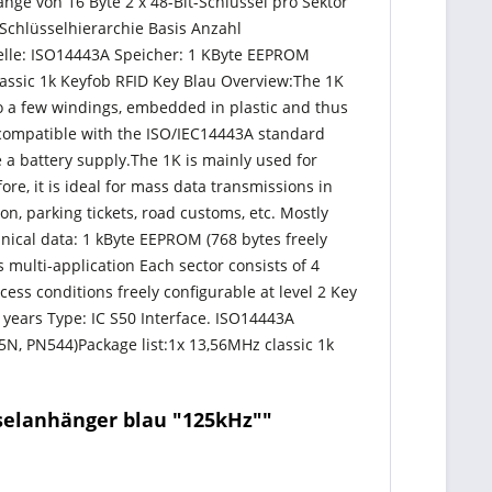
änge von 16 Byte 2 x 48-Bit-Schlüssel pro Sektor
Schlüsselhierarchie Basis Anzahl
telle: ISO14443A Speicher: 1 KByte EEPROM
assic 1k Keyfob RFID Key Blau Overview:The 1K
 to a few windings, embedded in plastic and thus
s compatible with the ISO/IEC14443A standard
 a battery supply.The 1K is mainly used for
re, it is ideal for mass data transmissions in
ion, parking tickets, road customs, etc. Mostly
chnical data: 1 kByte EEPROM (768 bytes freely
 multi-application Each sector consists of 4
ccess conditions freely configurable at level 2 Key
 years Type: IC S50 Interface. ISO14443A
, PN544)Package list:1x 13,56MHz classic 1k
selanhänger blau "125kHz""