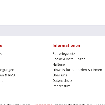
ce
Informationen
yer
Batteriegesetz
Cookie-Einstellungen
Haftung
ingungen
Hinweis für Behörden & Firmen
en & RMA
Über uns
ht
Datenschutz
Impressum
etzl. Mehrwertsteuer zzgl.
Versandkosten
und ggf. Nachnahmegebühren, wenn nic