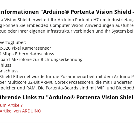
informationen "Arduino® Portenta Vision Shield -
ta Vision Shield erweitert Ihr Arduino Portenta H7 um industrietau
g können Sie Embedded-Computer-Vision-Anwendungen ausführen, 
oud oder Ihrer eigenen Infrastruktur verbinden und Ihr System b
verfügt über:
0x320 Pixel Kamerasensor
0 Mbps Ethernet-Anschluss
Board-Mikrofone zur Richtungserkennung
chluss
Anschluss
 Shield Ethernet wurde für die Zusammenarbeit mit dem Arduino Po
ber Multicore 32-Bit ARM® Cortex Prozessoren, die mit Hunderten
eicher und RAM. Die Portenta-Boards sind mit WiFi und Bluetooth
hrende Links zu "Arduino® Portenta Vision Shiel
um Artikel?
Artikel von ARDUINO