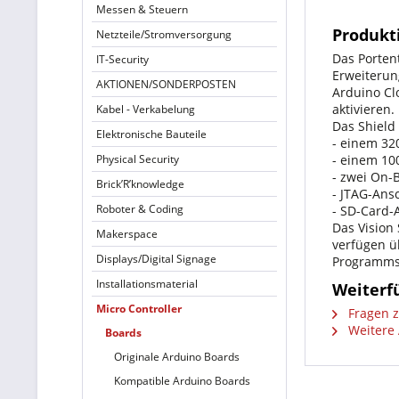
Messen & Steuern
Produkt
Netzteile/Stromversorgung
Das Porten
IT-Security
Erweiterun
AKTIONEN/SONDERPOSTEN
Arduino Cl
aktivieren.
Kabel - Verkabelung
Das Shield 
Elektronische Bauteile
- einem 32
Physical Security
- einem 10
- zwei On-
Brick’R’knowledge
- JTAG-Ans
Roboter & Coding
- SD-Card-
Das Vision
Makerspace
verfügen ü
Displays/Digital Signage
Programmsp
Installationsmaterial
Weiterfü
Micro Controller
Fragen z
Weitere 
Boards
Originale Arduino Boards
Kompatible Arduino Boards