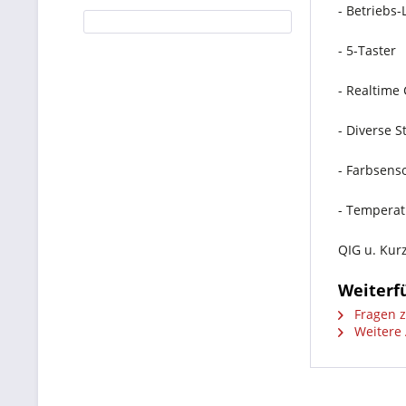
- Betriebs-
- 5-Taster
- Realtime
- Diverse S
- Farbsens
- Temperat
QIG u. Kur
Weiterf
Fragen z
Weitere 