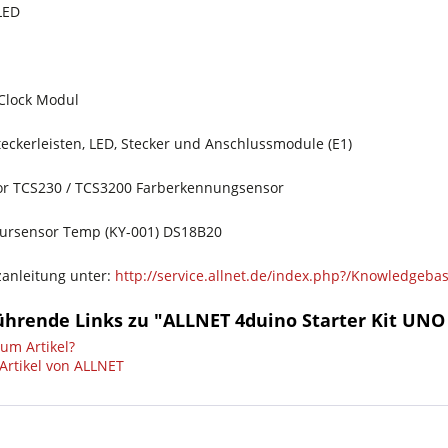
LED
 Clock Modul
teckerleisten, LED, Stecker und Anschlussmodule (E1)
or TCS230 / TCS3200 Farberkennungsensor
ursensor Temp (KY-001) DS18B20
zanleitung unter:
http://service.allnet.de/index.php?/Knowledgebase
ührende Links zu "ALLNET 4duino Starter Kit UNO
um Artikel?
Artikel von ALLNET