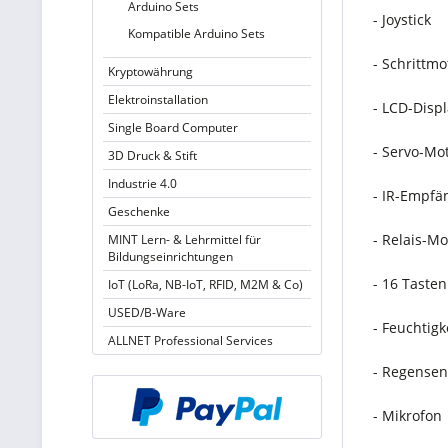
Arduino Sets
- Joystick
Kompatible Arduino Sets
- Schrittm
Kryptowährung
Elektroinstallation
- LCD-Disp
Single Board Computer
- Servo-Mo
3D Druck & Stift
Industrie 4.0
- IR-Empfä
Geschenke
- Relais-Mo
MINT Lern- & Lehrmittel für
Bildungseinrichtungen
- 16 Tasten
IoT (LoRa, NB-IoT, RFID, M2M & Co)
USED/B-Ware
- Feuchtigk
ALLNET Professional Services
- Regensen
- Mikrofon