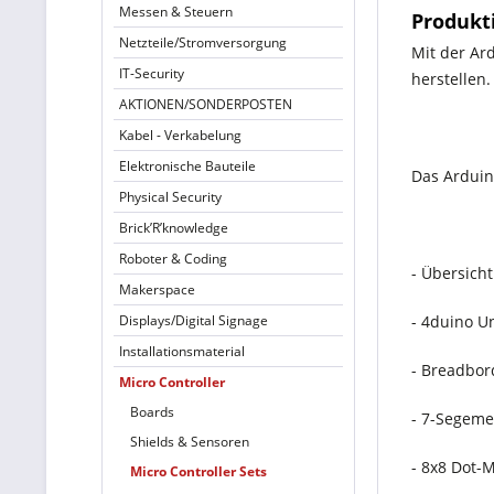
Messen & Steuern
Produkt
Netzteile/Stromversorgung
Mit der Ar
IT-Security
herstellen
AKTIONEN/SONDERPOSTEN
Kabel - Verkabelung
Elektronische Bauteile
Das Arduin
Physical Security
Brick’R’knowledge
Roboter & Coding
- Übersich
Makerspace
Displays/Digital Signage
- 4duino U
Installationsmaterial
- Breadbor
Micro Controller
Boards
- 7-Segemen
Shields & Sensoren
- 8x8 Dot-
Micro Controller Sets