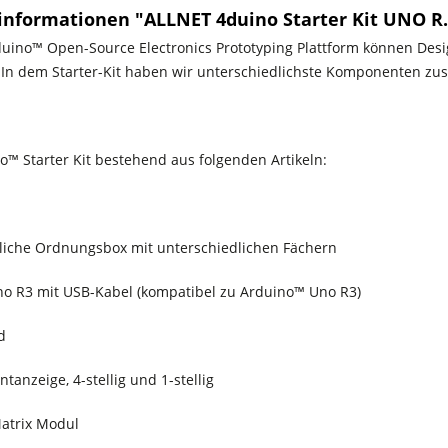
informationen "ALLNET 4duino Starter Kit UNO R
duino™ Open-Source Electronics Prototyping Plattform können Desig
. In dem Starter-Kit haben wir unterschiedlichste Komponenten zu
o™ Starter Kit bestehend aus folgenden Artikeln:
tliche Ordnungsbox mit unterschiedlichen Fächern
no R3 mit USB-Kabel (kompatibel zu Arduino™ Uno R3)
d
tanzeige, 4-stellig und 1-stellig
Matrix Modul