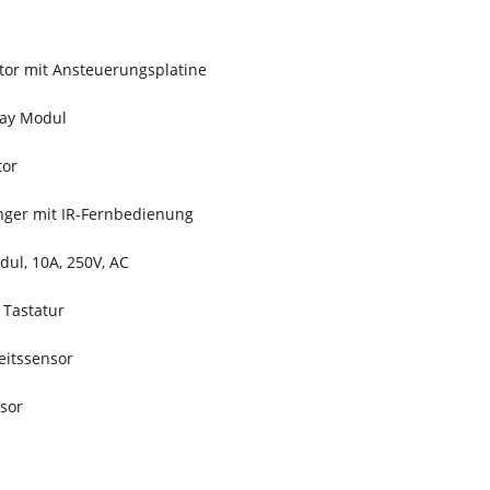
otor mit Ansteuerungsplatine
lay Modul
tor
nger mit IR-Fernbedienung
dul, 10A, 250V, AC
 Tastatur
eitssensor
sor