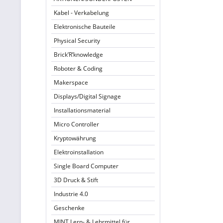
Kabel - Verkabelung
Elektronische Bauteile
Physical Security
Brick’R’knowledge
Roboter & Coding
Makerspace
Displays/Digital Signage
Installationsmaterial
Micro Controller
Kryptowährung
Elektroinstallation
Single Board Computer
3D Druck & Stift
Industrie 4.0
Geschenke
MINT Lern- & Lehrmittel für