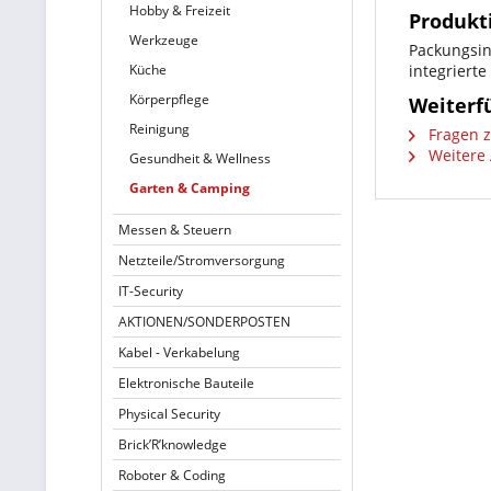
Hobby & Freizeit
Produkt
Werkzeuge
Packungsin
Küche
integriert
Körperpflege
Weiterf
Reinigung
Fragen z
Weitere 
Gesundheit & Wellness
Garten & Camping
Messen & Steuern
Netzteile/Stromversorgung
IT-Security
AKTIONEN/SONDERPOSTEN
Kabel - Verkabelung
Elektronische Bauteile
Physical Security
Brick’R’knowledge
Roboter & Coding