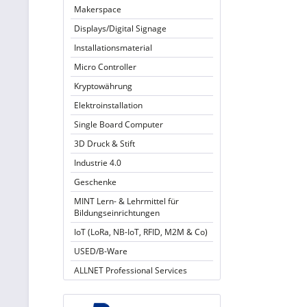
Makerspace
Displays/Digital Signage
Installationsmaterial
Micro Controller
Kryptowährung
Elektroinstallation
Single Board Computer
3D Druck & Stift
Industrie 4.0
Geschenke
MINT Lern- & Lehrmittel für
Bildungseinrichtungen
IoT (LoRa, NB-IoT, RFID, M2M & Co)
USED/B-Ware
ALLNET Professional Services