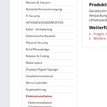
Messen & Steuern
Produkt
Netzteile/Stromversorgung
Gerätesch
Verpackung
IT-Security
Umverpacku
AKTIONEN/SONDERPOSTEN
Weiterf
Kabel - Verkabelung
Fragen z
Elektronische Bauteile
Weitere A
Physical Security
Brick’R’knowledge
Roboter & Coding
Makerspace
Displays/Digital Signage
Installationsmaterial
Micro Controller
Kryptowährung
Elektroinstallation
Elektroinstallation
Schalterproramm