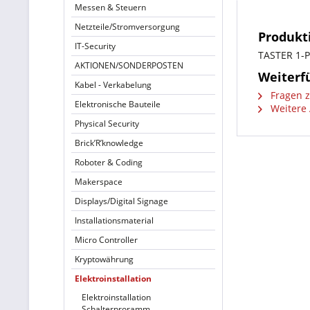
Messen & Steuern
Netzteile/Stromversorgung
Produkt
IT-Security
TASTER 1-P
AKTIONEN/SONDERPOSTEN
Weiterf
Kabel - Verkabelung
Fragen z
Elektronische Bauteile
Weitere 
Physical Security
Brick’R’knowledge
Roboter & Coding
Makerspace
Displays/Digital Signage
Installationsmaterial
Micro Controller
Kryptowährung
Elektroinstallation
Elektroinstallation
Schalterproramm