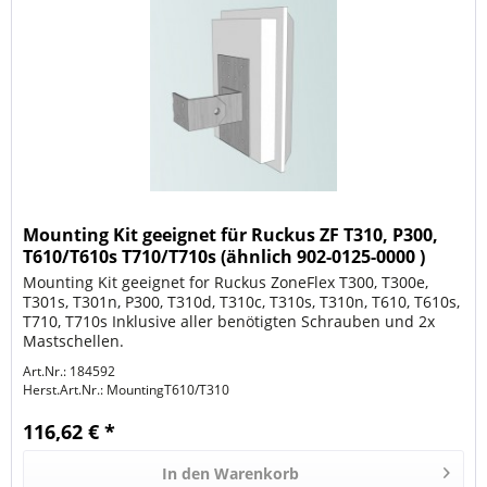
Mounting Kit geeignet für Ruckus ZF T310, P300,
T610/T610s T710/T710s (ähnlich 902-0125-0000 )
Mounting Kit geeignet for Ruckus ZoneFlex T300, T300e,
T301s, T301n, P300, T310d, T310c, T310s, T310n, T610, T610s,
T710, T710s Inklusive aller benötigten Schrauben und 2x
Mastschellen.
Art.Nr.: 184592
Herst.Art.Nr.:
MountingT610/T310
116,62 € *
In den
Warenkorb