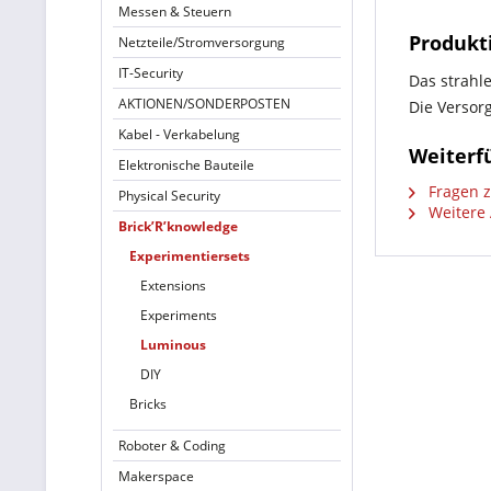
Messen & Steuern
Produkt
Netzteile/Stromversorgung
IT-Security
Das strahl
AKTIONEN/SONDERPOSTEN
Die Versor
Kabel - Verkabelung
Weiterf
Elektronische Bauteile
Fragen z
Physical Security
Weitere 
Brick’R’knowledge
Experimentiersets
Extensions
Experiments
Luminous
DIY
Bricks
Roboter & Coding
Makerspace