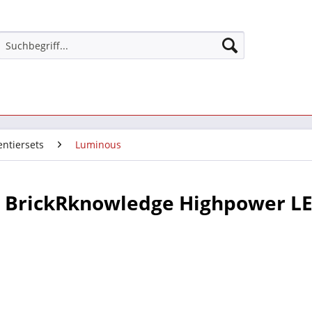
ntiersets
Luminous
BrickRknowledge Highpower LE