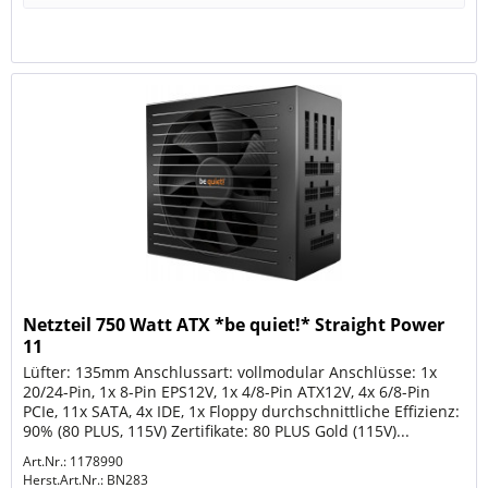
Netzteil 750 Watt ATX *be quiet!* Straight Power
11
Lüfter: 135mm Anschlussart: vollmodular Anschlüsse: 1x
20/24-Pin, 1x 8-Pin EPS12V, 1x 4/8-Pin ATX12V, 4x 6/8-Pin
PCIe, 11x SATA, 4x IDE, 1x Floppy durchschnittliche Effizienz:
90% (80 PLUS, 115V) Zertifikate: 80 PLUS Gold (115V)...
Art.Nr.: 1178990
Herst.Art.Nr.:
BN283