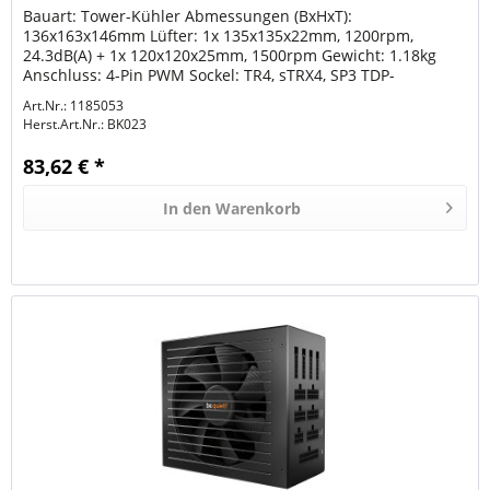
Bauart: Tower-Kühler Abmessungen (BxHxT):
136x163x146mm Lüfter: 1x 135x135x22mm, 1200rpm,
24.3dB(A) + 1x 120x120x25mm, 1500rpm Gewicht: 1.18kg
Anschluss: 4-Pin PWM Sockel: TR4, sTRX4, SP3 TDP-
Klassifizierung: 250W Besonderheiten: 7...
Art.Nr.: 1185053
Herst.Art.Nr.:
BK023
83,62 € *
In den
Warenkorb