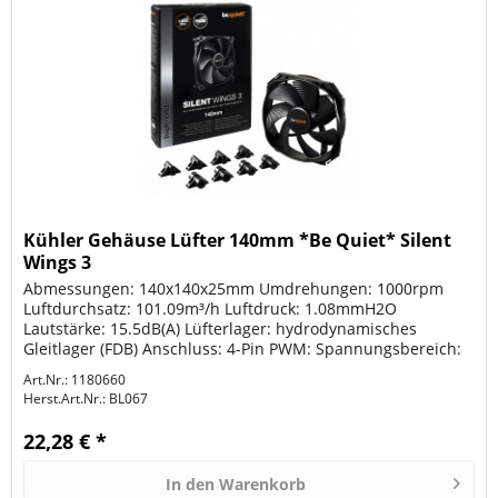
Kühler Gehäuse Lüfter 140mm *Be Quiet* Silent
Wings 3
Abmessungen: 140x140x25mm Umdrehungen: 1000rpm
Luftdurchsatz: 101.09m³/h Luftdruck: 1.08mmH2O
Lautstärke: 15.5dB(A) Lüfterlager: hydrodynamisches
Gleitlager (FDB) Anschluss: 4-Pin PWM: Spannungsbereich:
5-13.2V Leistungsaufnahme: 3.6W...
Art.Nr.: 1180660
Herst.Art.Nr.:
BL067
22,28 € *
In den
Warenkorb