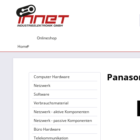
Onlineshop
Home
Panaso
Computer Hardware
Netzwerk
Software
Verbrauchsmaterial
Netzwerk - aktive Komponenten
Netzwerk - passive Komponenten
Büro Hardware
Telekommunikation