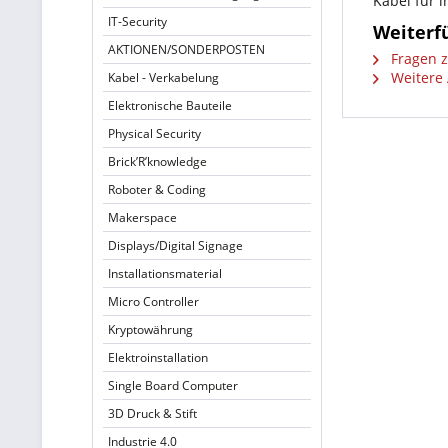
Kabel für i
IT-Security
Weiterf
AKTIONEN/SONDERPOSTEN
Fragen z
Weitere 
Kabel - Verkabelung
Elektronische Bauteile
Physical Security
Brick’R’knowledge
Roboter & Coding
Makerspace
Displays/Digital Signage
Installationsmaterial
Micro Controller
Kryptowährung
Elektroinstallation
Single Board Computer
3D Druck & Stift
Industrie 4.0