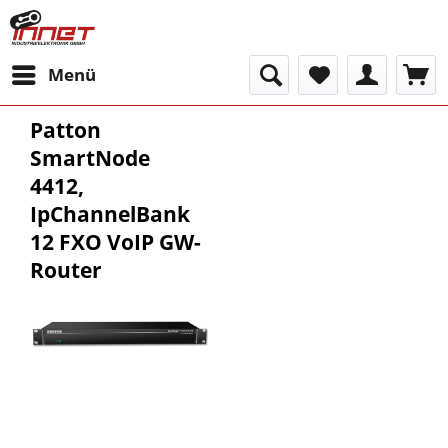
Menü
Patton
SmartNode
4412,
IpChannelBank
12 FXO VoIP GW-
Router